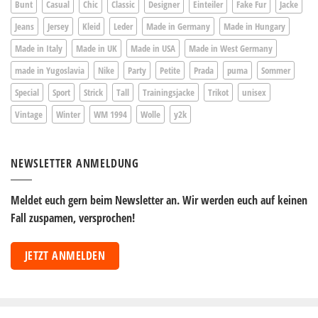
Bunt
Casual
Chic
Classic
Designer
Einteiler
Fake Fur
Jacke
Jeans
Jersey
Kleid
Leder
Made in Germany
Made in Hungary
Made in Italy
Made in UK
Made in USA
Made in West Germany
made in Yugoslavia
Nike
Party
Petite
Prada
puma
Sommer
Special
Sport
Strick
Tall
Trainingsjacke
Trikot
unisex
Vintage
Winter
WM 1994
Wolle
y2k
NEWSLETTER ANMELDUNG
Meldet euch gern beim Newsletter an. Wir werden euch auf keinen
Fall zuspamen, versprochen!
JETZT ANMELDEN