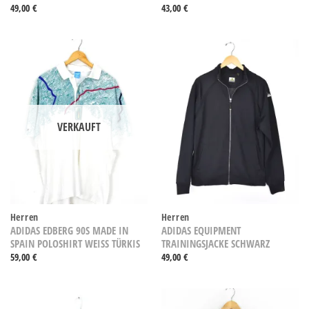
49,00
€
43,00
€
VERKAUFT
Herren
Herren
ADIDAS EDBERG 90S MADE IN
ADIDAS EQUIPMENT
SPAIN POLOSHIRT WEISS TÜRKIS
TRAININGSJACKE SCHWARZ
59,00
€
49,00
€