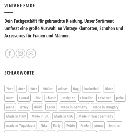
VINTAGE EMDE
Dein Fachgeschäft für gebrauchte Kleidung. Unser Sortiment
umfasst eine große Auswahl an Vintage-Klamotten, Schuhen und
Accessoires für Frauen und Männer.
SCHLAGWORTE
70er
80er
90er
2000er
adidas
Bag
basketball
Bluse
Bunt
Casual
Chic
Classic
Designer
Einteiler
Fake Fur
Jacke
Jeans
Jersey
Kleid
Leder
Made in Germany
Made in Hungary
Made in Italy
Made in UK
Made in USA
Made in West Germany
made in Yugoslavia
Nike
Party
Petite
Prada
puma
Sommer