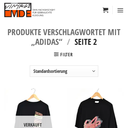
Zum
Inhalt
springen
PRODUKTE VERSCHLAGWORTET MIT
„ADIDAS“
/
SEITE 2
FILTER
VERKAUFT