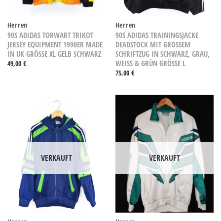
Herren
Herren
90S ADIDAS TORWART TRIKOT
90S ADIDAS TRAININGSJACKE
JERSEY EQUIPMENT 1990ER MADE
DEADSTOCK MIT GROSSEM S
IN UK GRÖSSE XL GELB SCHWARZ
CHRIFTZUG IN SCHWARZ, GRAU, W
EISS & GRÜN GRÖSSE L
49,00
€
75,00
€
VERKAUFT
VERKAUFT