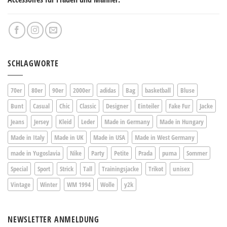
SCHLAGWORTE
70er
80er
90er
2000er
adidas
Bag
basketball
Bluse
Bunt
Casual
Chic
Classic
Designer
Einteiler
Fake Fur
Jacke
Jeans
Jersey
Kleid
Leder
Made in Germany
Made in Hungary
Made in Italy
Made in UK
Made in USA
Made in West Germany
made in Yugoslavia
Nike
Party
Petite
Prada
puma
Sommer
Special
Sport
Strick
Tall
Trainingsjacke
Trikot
unisex
Vintage
Winter
WM 1994
Wolle
y2k
NEWSLETTER ANMELDUNG