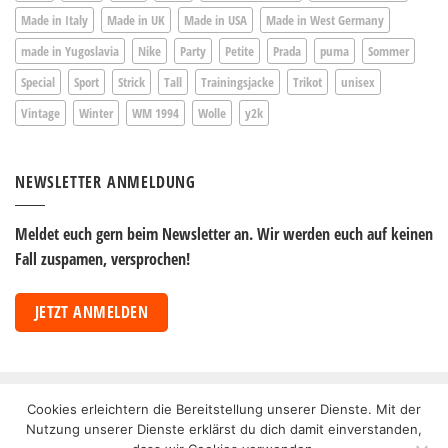
Made in Italy
Made in UK
Made in USA
Made in West Germany
made in Yugoslavia
Nike
Party
Petite
Prada
puma
Sommer
Special
Sport
Strick
Tall
Trainingsjacke
Trikot
unisex
Vintage
Winter
WM 1994
Wolle
y2k
NEWSLETTER ANMELDUNG
Meldet euch gern beim Newsletter an. Wir werden euch auf keinen
Fall zuspamen, versprochen!
JETZT ANMELDEN
PayPal
Bank
Cookies erleichtern die Bereitstellung unserer Dienste. Mit der
Transfer
Nutzung unserer Dienste erklärst du dich damit einverstanden,
ÜBER UNS
SECOND HAND
NEWSLETTER
KONTAKT
AGB