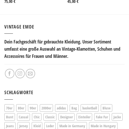
75,00
€
45,00
€
VINTAGE EMDE
Dein Fachgeschäft für gebrauchte Kleidung. Unser Sortiment
umfasst eine große Auswahl an Vintage-Klamotten, Schuhen und
Accessoires für Frauen und Männer.
SCHLAGWORTE
70er
80er
90er
2000er
adidas
Bag
basketball
Bluse
Bunt
Casual
Chic
Classic
Designer
Einteiler
Fake Fur
Jacke
Jeans
Jersey
Kleid
Leder
Made in Germany
Made in Hungary