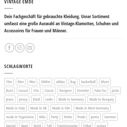
VINTAGE EMDE
Dein Fachgeschäft für gebrauchte Kleidung. Unser Sortiment
umfasst eine große Auswahl an Vintage-Klamotten, Schuhen und
Accessoires für Frauen und Männer.
SCHLAGWORTE
70er
80er
90er
2000er
adidas
Bag
basketball
Bluse
Bunt
Casual
Chic
Classic
Designer
Einteiler
Fake Fur
Jacke
Jeans
Jersey
Kleid
Leder
Made in Germany
Made in Hungary
Made in Italy
Made in UK
Made in USA
Made in West Germany
made in Yugoslavia
Nike
Party
Petite
Prada
puma
Sommer
Special
Sport
Strick
Tall
Trainingsjacke
Trikot
unisex