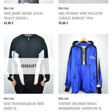
Herren
Herren
90ER JAHRE ADIDAS SCHIRI
NBA PHOENIX SUNS PULLOVER
TRIKOT GRÖSSE L
CHARLES BARKLEY 1994
43,00
€
59,00
€
VERKAUFT
Herren
Herren
NIKE TRAININGSJACKE 90ER
VINTAGE ORLANDO MAGIC
JAHRE XL
WINDBREAKER CHAMPION XL