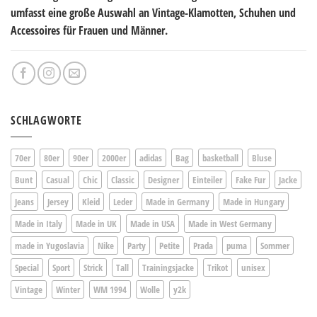
umfasst eine große Auswahl an Vintage-Klamotten, Schuhen und
Accessoires für Frauen und Männer.
SCHLAGWORTE
70er
80er
90er
2000er
adidas
Bag
basketball
Bluse
Bunt
Casual
Chic
Classic
Designer
Einteiler
Fake Fur
Jacke
Jeans
Jersey
Kleid
Leder
Made in Germany
Made in Hungary
Made in Italy
Made in UK
Made in USA
Made in West Germany
made in Yugoslavia
Nike
Party
Petite
Prada
puma
Sommer
Special
Sport
Strick
Tall
Trainingsjacke
Trikot
unisex
Vintage
Winter
WM 1994
Wolle
y2k