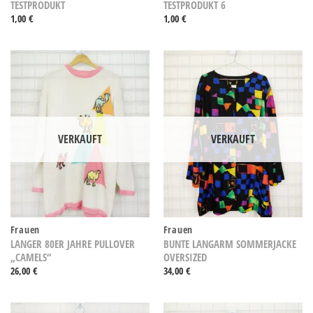
TESTPRODUKT
TESTPRODUKT 6
1,00
€
1,00
€
VERKAUFT
VERKAUFT
Frauen
Frauen
LANGER 80ER JAHRE PULLOVER
BUNTE LANGARM SOMMERJACKE
„CAMELS“
OVERSIZED
26,00
€
34,00
€