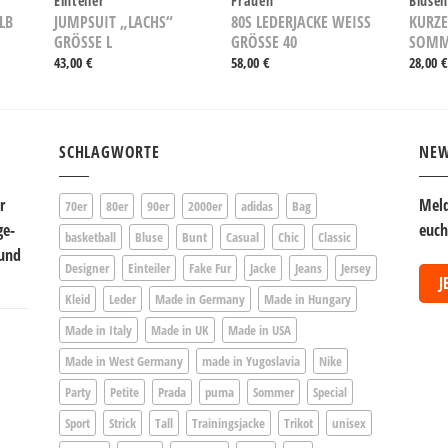
Einteiler
Frauen
Bluse
LB
JUMPSUIT „LACHS“
80S LEDERJACKE WEISS G
KURZE
GRÖSSE L
RÖSSE 40
SOMME
43,00
€
58,00
€
28,00
€
SCHLAGWORTE
NEW
r
Meld
70er
80er
90er
2000er
adidas
Bag
ge-
euch
basketball
Bluse
Bunt
Casual
Chic
Classic
 und
Designer
Einteiler
Fake Fur
Jacke
Jeans
Jersey
J
Kleid
Leder
Made in Germany
Made in Hungary
Made in Italy
Made in UK
Made in USA
Made in West Germany
made in Yugoslavia
Nike
Party
Petite
Prada
puma
Sommer
Special
Sport
Strick
Tall
Trainingsjacke
Trikot
unisex