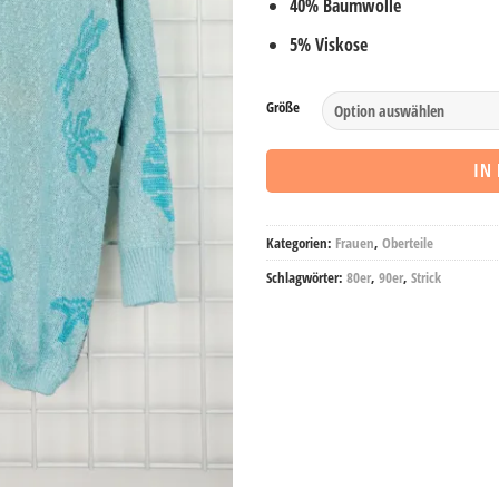
40% Baumwolle
5% Viskose
Alternative:
Größe
IN
Kategorien:
Frauen
,
Oberteile
Schlagwörter:
80er
,
90er
,
Strick