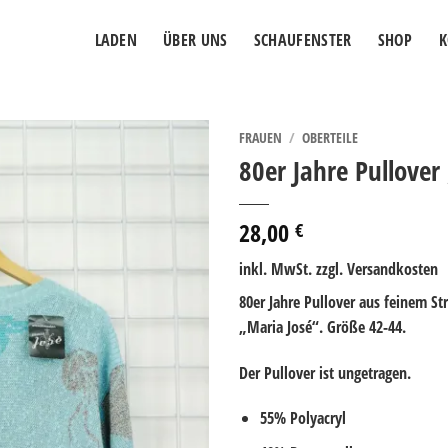
LADEN
ÜBER UNS
SCHAUFENSTER
SHOP
K
FRAUEN
/
OBERTEILE
80er Jahre Pullover
28,00
€
inkl. MwSt.
zzgl. Versandkosten
80er Jahre Pullover aus feinem S
„Maria José“. Größe 42-44.
Der Pullover ist ungetragen.
55% Polyacryl